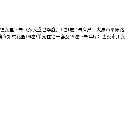
市裕德东里10号（东大盛世华庭）1幢1层D号房产；太原市平阳路
海如意花园15幢3单元住宅一套及15幢15号车库；古交市川东