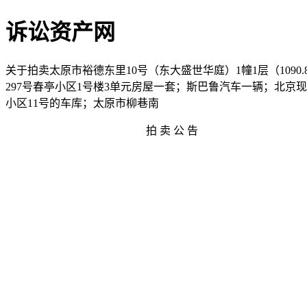
诉讼资产网
关于拍卖太原市裕德东里10号（东大盛世华庭）1幢1层（1090
297号春亭小区1号楼3单元房屋一套；斯巴鲁汽车一辆；北京现
小区11号的车库；太原市柳巷南
拍 卖 公 告