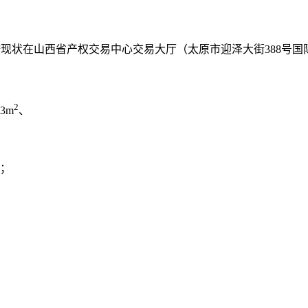
依法按现状在山西省产权交易中心交易大厅（太原市迎泽大街388号
2
3m
、
产；