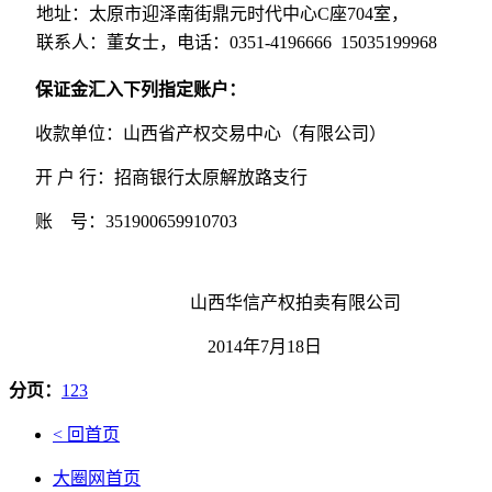
地址：太原市迎泽南街鼎元时代中心C座704室，
联系人：董女士，电话：0351-4196666 15035199968
保证金汇入下列指定账户：
收款单位：山西省产权交易中心（有限公司）
开 户 行：招商银行太原解放路支行
账 号：351900659910703
山西华信产权拍卖有限公司
2014年7月18日
分页：
1
2
3
< 回首页
大圈网首页