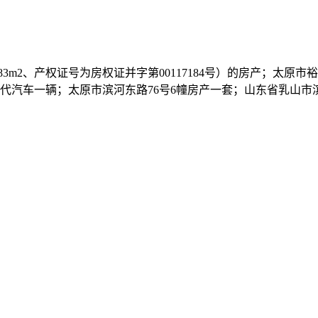
.83m2、产权证号为房权证并字第00117184号）的房产；太原
代汽车一辆；太原市滨河东路76号6幢房产一套；山东省乳山市滨