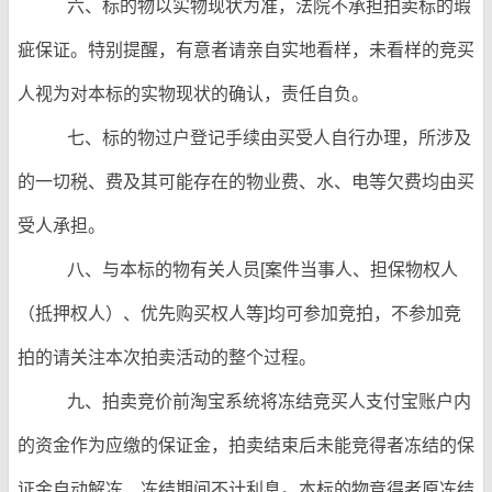
六、标的物以实物现状为准，法院不承担拍卖标的瑕
疵保证。特别提醒，有意者请亲自实地看样，未看样的竞买
人视为对本标的实物现状的确认，责任自负。
七、标的物过户登记手续由买受人自行办理，所涉及
的一切税、费及其可能存在的物业费、水、电等欠费均由买
受人承担。
八、与本标的物有关人员[案件当事人、担保物权人
（抵押权人）、优先购买权人等]均可参加竞拍，不参加竞
拍的请关注本次拍卖活动的整个过程。
九、拍卖竞价前淘宝系统将冻结竞买人支付宝账户内
的资金作为应缴的保证金，拍卖结束后未能竞得者冻结的保
证金自动解冻，冻结期间不计利息。本标的物竞得者原冻结