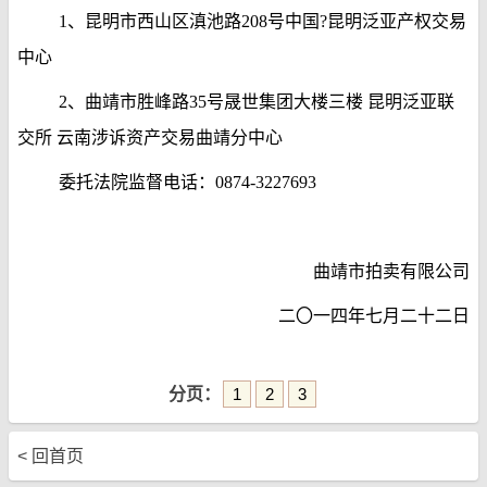
1、昆明市西山区滇池路208号中国?昆明泛亚产权交易
中心
2、曲靖市胜峰路35号晟世集团大楼三楼 昆明泛亚联
交所 云南涉诉资产交易曲靖分中心
委托法院监督电话：0874-3227693
曲靖市拍卖有限公司
二〇一四年七月二十二日
分页：
1
2
3
< 回首页